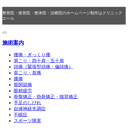
整骨院・接骨院・整体院・治療院のホームページ制作はクリニック
エール
施術案内
腰痛・ぎっくり腰
肩こり・四十肩・五十肩
頭痛（緊張型頭痛・偏頭痛）
首こり・首痛
膝痛
股関節痛
眼精疲労
骨盤矯正・肋骨矯正・猫背矯正
手足のしびれ
自律神経失調症
不眠症
スポーツ障害