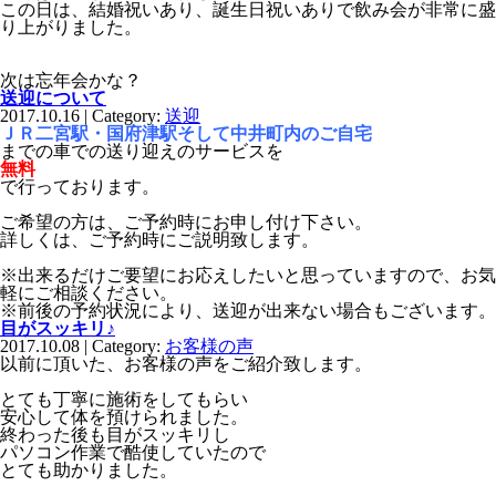
この日は、結婚祝いあり、誕生日祝いありで飲み会が非常に盛
り上がりました。
次は忘年会かな？
送迎について
2017.10.16 | Category:
送迎
ＪＲ二宮駅・国府津駅そして中井町内のご自宅
までの車での送り迎えのサービスを
無料
で行っております。
ご希望の方は、ご予約時にお申し付け下さい。
詳しくは、ご予約時にご説明致します。
※出来るだけご要望にお応えしたいと思っていますので、お気
軽にご相談ください。
※前後の予約状況により、送迎が出来ない場合もございます。
目がスッキリ♪
2017.10.08 | Category:
お客様の声
以前に頂いた、お客様の声をご紹介致します。
とても丁寧に施術をしてもらい
安心して体を預けられました。
終わった後も目がスッキリし
パソコン作業で酷使していたので
とても助かりました。