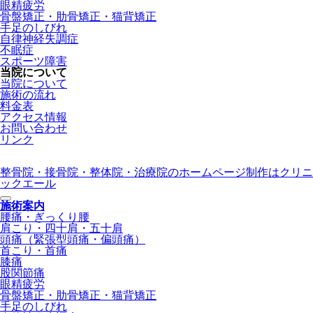
眼精疲労
骨盤矯正・肋骨矯正・猫背矯正
手足のしびれ
自律神経失調症
不眠症
スポーツ障害
当院について
当院について
施術の流れ
料金表
アクセス情報
お問い合わせ
リンク
整骨院・接骨院・整体院・治療院のホームページ制作はクリニ
ックエール
施術案内
腰痛・ぎっくり腰
肩こり・四十肩・五十肩
頭痛（緊張型頭痛・偏頭痛）
首こり・首痛
膝痛
股関節痛
眼精疲労
骨盤矯正・肋骨矯正・猫背矯正
手足のしびれ