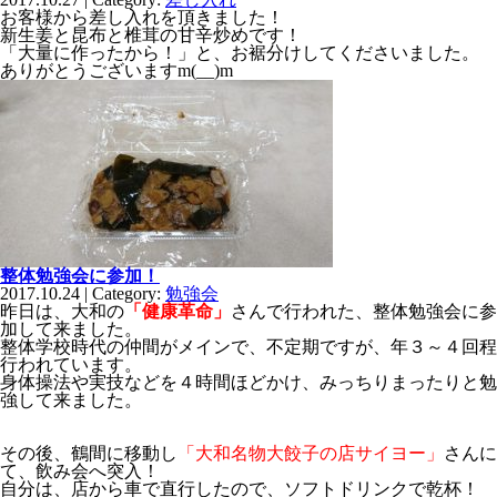
お客様から差し入れを頂きました！
新生姜と昆布と椎茸の甘辛炒めです！
「大量に作ったから！」と、お裾分けしてくださいました。
ありがとうございますm(__)m
整体勉強会に参加！
2017.10.24 | Category:
勉強会
昨日は、大和の
「健康革命」
さんで行われた、整体勉強会に参
加して来ました。
整体学校時代の仲間がメインで、不定期ですが、年３～４回程
行われています。
身体操法や実技などを４時間ほどかけ、みっちりまったりと勉
強して来ました。
その後、鶴間に移動し
「大和名物大餃子の店サイヨー」
さんに
て、飲み会へ突入！
自分は、店から車で直行したので、ソフトドリンクで乾杯！