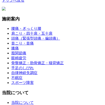
トップへ戻る
施術案内
腰痛・ぎっくり腰
肩こり・四十肩・五十肩
頭痛（緊張型頭痛・偏頭痛）
首こり・首痛
膝痛
股関節痛
眼精疲労
骨盤矯正・肋骨矯正・猫背矯正
手足のしびれ
自律神経失調症
不眠症
スポーツ障害
当院について
当院について