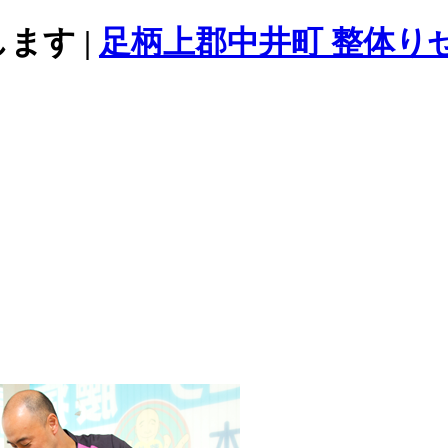
ます |
足柄上郡中井町 整体り