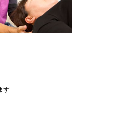
院について
料金表
アクセ
ます