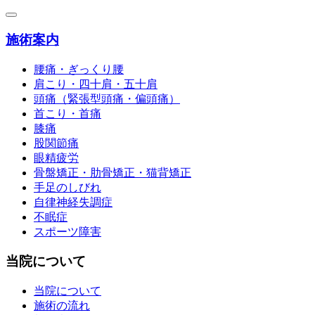
施術案内
腰痛・ぎっくり腰
肩こり・四十肩・五十肩
頭痛（緊張型頭痛・偏頭痛）
首こり・首痛
膝痛
股関節痛
眼精疲労
骨盤矯正・肋骨矯正・猫背矯正
手足のしびれ
自律神経失調症
不眠症
スポーツ障害
当院について
当院について
施術の流れ