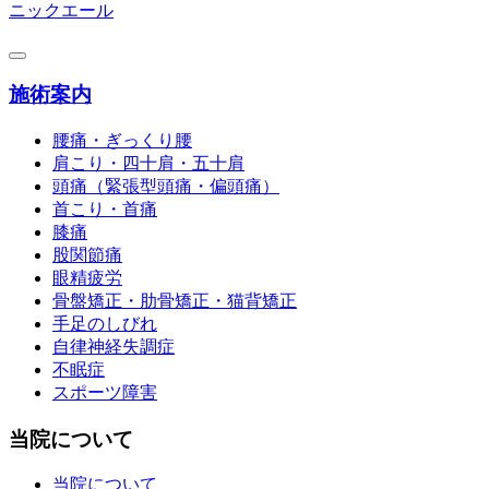
ニックエール
施術案内
腰痛・ぎっくり腰
肩こり・四十肩・五十肩
頭痛（緊張型頭痛・偏頭痛）
首こり・首痛
膝痛
股関節痛
眼精疲労
骨盤矯正・肋骨矯正・猫背矯正
手足のしびれ
自律神経失調症
不眠症
スポーツ障害
当院について
当院について