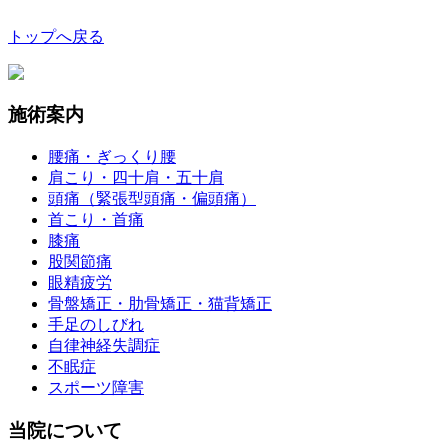
トップへ戻る
施術案内
腰痛・ぎっくり腰
肩こり・四十肩・五十肩
頭痛（緊張型頭痛・偏頭痛）
首こり・首痛
膝痛
股関節痛
眼精疲労
骨盤矯正・肋骨矯正・猫背矯正
手足のしびれ
自律神経失調症
不眠症
スポーツ障害
当院について