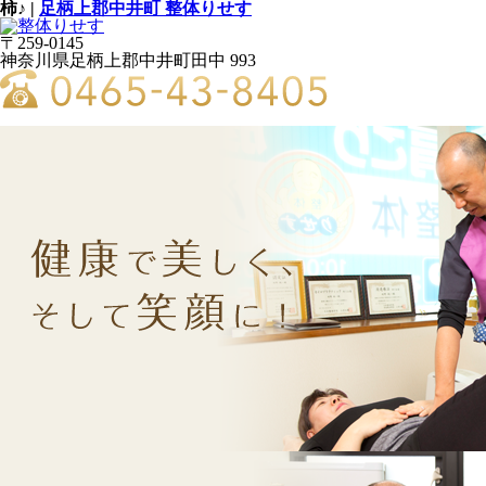
柿♪ |
足柄上郡中井町 整体りせす
〒259-0145
神奈川県足柄上郡中井町田中 993