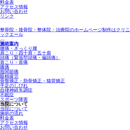
料金表
アクセス情報
お問い合わせ
リンク
整骨院・接骨院・整体院・治療院のホームページ制作はクリニ
ックエール
施術案内
腰痛・ぎっくり腰
肩こり・四十肩・五十肩
頭痛（緊張型頭痛・偏頭痛）
首こり・首痛
膝痛
股関節痛
眼精疲労
骨盤矯正・肋骨矯正・猫背矯正
手足のしびれ
自律神経失調症
不眠症
スポーツ障害
当院について
当院について
施術の流れ
料金表
アクセス情報
お問い合わせ