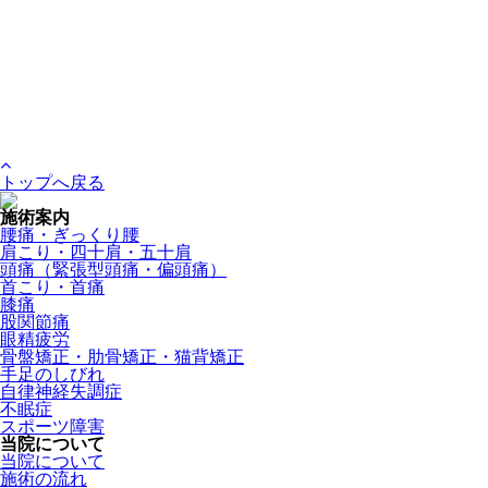
トップへ戻る
施術案内
腰痛・ぎっくり腰
肩こり・四十肩・五十肩
頭痛（緊張型頭痛・偏頭痛）
首こり・首痛
膝痛
股関節痛
眼精疲労
骨盤矯正・肋骨矯正・猫背矯正
手足のしびれ
自律神経失調症
不眠症
スポーツ障害
当院について
当院について
施術の流れ