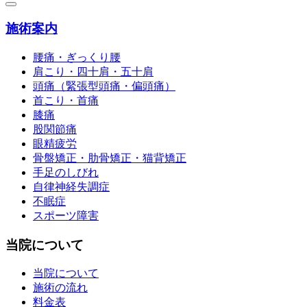
施術案内
腰痛・ぎっくり腰
肩こり・四十肩・五十肩
頭痛（緊張型頭痛・偏頭痛）
首こり・首痛
膝痛
股関節痛
眼精疲労
骨盤矯正・肋骨矯正・猫背矯正
手足のしびれ
自律神経失調症
不眠症
スポーツ障害
当院について
当院について
施術の流れ
料金表