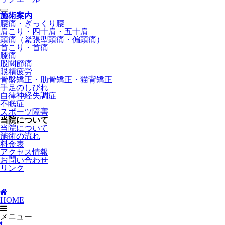
施術案内
腰痛・ぎっくり腰
肩こり・四十肩・五十肩
頭痛（緊張型頭痛・偏頭痛）
首こり・首痛
膝痛
股関節痛
眼精疲労
骨盤矯正・肋骨矯正・猫背矯正
手足のしびれ
自律神経失調症
不眠症
スポーツ障害
当院について
当院について
施術の流れ
料金表
アクセス情報
お問い合わせ
リンク
HOME
メニュー