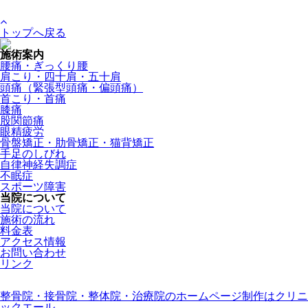
トップへ戻る
施術案内
腰痛・ぎっくり腰
肩こり・四十肩・五十肩
頭痛（緊張型頭痛・偏頭痛）
首こり・首痛
膝痛
股関節痛
眼精疲労
骨盤矯正・肋骨矯正・猫背矯正
手足のしびれ
自律神経失調症
不眠症
スポーツ障害
当院について
当院について
施術の流れ
料金表
アクセス情報
お問い合わせ
リンク
整骨院・接骨院・整体院・治療院のホームページ制作はクリニ
ックエール