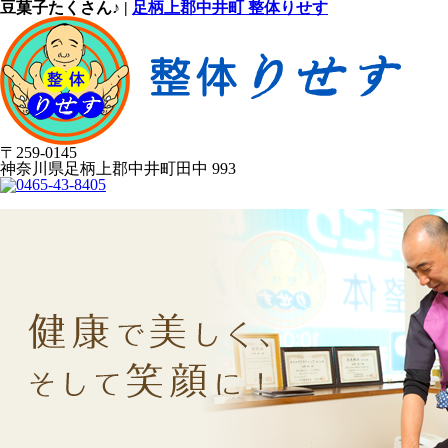
豆菓子たくさん♪ |
足柄上郡中井町 整体りせす
〒259-0145
神奈川県足柄上郡中井町田中 993