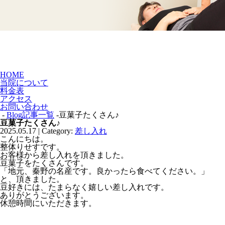
HOME
当院について
料金表
アクセス
お問い合わせ
-
Blog記事一覧
-豆菓子たくさん♪
豆菓子たくさん♪
2025.05.17 | Category:
差し入れ
こんにちは。
整体りせすです。
お客様から差し入れを頂きました。
豆菓子をたくさんです。
「地元、秦野の名産です。良かったら食べてください。」
と、頂きました。
豆好きには、たまらなく嬉しい差し入れです。
ありがとうございます。
休憩時間にいただきます。