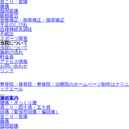
首こり・首痛
膝痛
股関節痛
眼精疲労
骨盤矯正・肋骨矯正・猫背矯正
手足のしびれ
自律神経失調症
不眠症
スポーツ障害
当院について
当院について
施術の流れ
料金表
アクセス情報
お問い合わせ
リンク
整骨院・接骨院・整体院・治療院のホームページ制作はクリニ
ックエール
施術案内
腰痛・ぎっくり腰
肩こり・四十肩・五十肩
頭痛（緊張型頭痛・偏頭痛）
首こり・首痛
膝痛
股関節痛