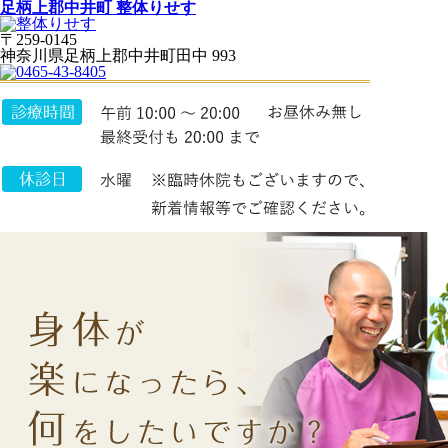
足柄上郡中井町 整体りせす
〒259-0145
神奈川県足柄上郡中井町田中 993