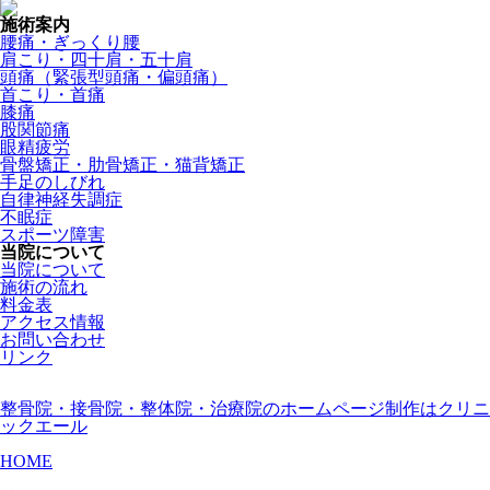
施術案内
腰痛・ぎっくり腰
肩こり・四十肩・五十肩
頭痛（緊張型頭痛・偏頭痛）
首こり・首痛
膝痛
股関節痛
眼精疲労
骨盤矯正・肋骨矯正・猫背矯正
手足のしびれ
自律神経失調症
不眠症
スポーツ障害
当院について
当院について
施術の流れ
料金表
アクセス情報
お問い合わせ
リンク
整骨院・接骨院・整体院・治療院のホームページ制作はクリニ
ックエール
HOME