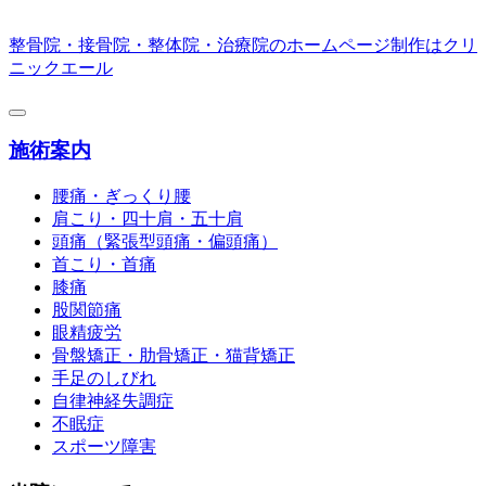
整骨院・接骨院・整体院・治療院のホームページ制作はクリ
ニックエール
施術案内
腰痛・ぎっくり腰
肩こり・四十肩・五十肩
頭痛（緊張型頭痛・偏頭痛）
首こり・首痛
膝痛
股関節痛
眼精疲労
骨盤矯正・肋骨矯正・猫背矯正
手足のしびれ
自律神経失調症
不眠症
スポーツ障害