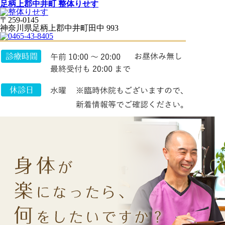
足柄上郡中井町 整体りせす
〒259-0145
神奈川県足柄上郡中井町田中 993