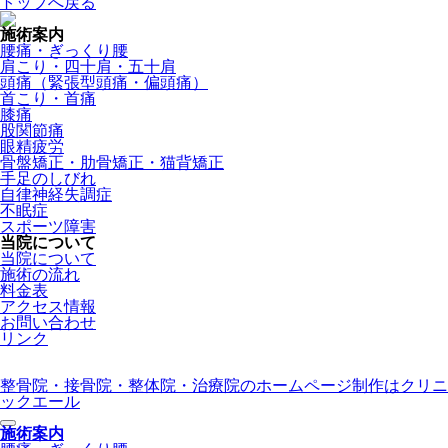
トップへ戻る
施術案内
腰痛・ぎっくり腰
肩こり・四十肩・五十肩
頭痛（緊張型頭痛・偏頭痛）
首こり・首痛
膝痛
股関節痛
眼精疲労
骨盤矯正・肋骨矯正・猫背矯正
手足のしびれ
自律神経失調症
不眠症
スポーツ障害
当院について
当院について
施術の流れ
料金表
アクセス情報
お問い合わせ
リンク
整骨院・接骨院・整体院・治療院のホームページ制作はクリニ
ックエール
施術案内