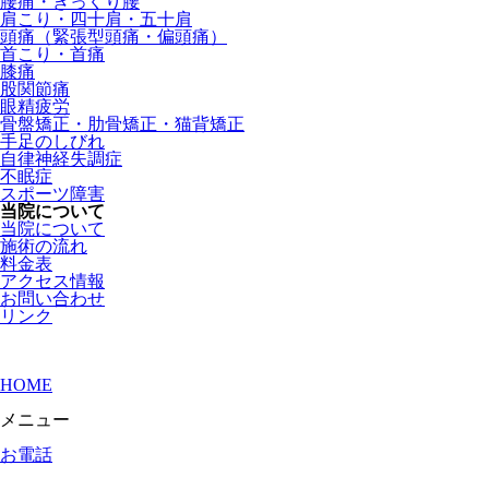
腰痛・ぎっくり腰
肩こり・四十肩・五十肩
頭痛（緊張型頭痛・偏頭痛）
首こり・首痛
膝痛
股関節痛
眼精疲労
骨盤矯正・肋骨矯正・猫背矯正
手足のしびれ
自律神経失調症
不眠症
スポーツ障害
当院について
当院について
施術の流れ
料金表
アクセス情報
お問い合わせ
リンク
HOME
メニュー
お電話