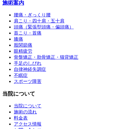
施術案内
腰痛・ぎっくり腰
肩こり・四十肩・五十肩
頭痛（緊張型頭痛・偏頭痛）
首こり・首痛
膝痛
股関節痛
眼精疲労
骨盤矯正・肋骨矯正・猫背矯正
手足のしびれ
自律神経失調症
不眠症
スポーツ障害
当院について
当院について
施術の流れ
料金表
アクセス情報