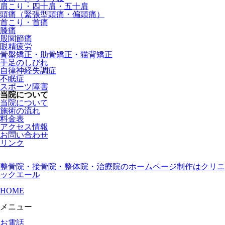
肩こり・四十肩・五十肩
頭痛（緊張型頭痛・偏頭痛）
首こり・首痛
膝痛
股関節痛
眼精疲労
骨盤矯正・肋骨矯正・猫背矯正
手足のしびれ
自律神経失調症
不眠症
スポーツ障害
当院について
当院について
施術の流れ
料金表
アクセス情報
お問い合わせ
リンク
整骨院・接骨院・整体院・治療院のホームページ制作はクリニ
ックエール
HOME
メニュー
お電話