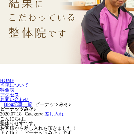
HOME
当院について
料金表
アクセス
お問い合わせ
-
Blog記事一覧
-ピーナッツみそ♪
ピーナッツみそ♪
2020.07.18 | Category:
差し入れ
こんにちは。
整体りせすです。
お客様から差し入れを頂きました！
よく頂く「ピーナッツみそ」です。