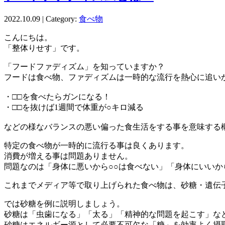
2022.10.09 | Category:
食べ物
こんにちは。
「整体りせす」です。
「フードファディズム」を知っていますか？
フードは食べ物、ファディズムは一時的な流行を熱心に追い
・□□を食べたらガンになる！
・□□を抜けば1週間で体重が○キロ減る
などの様なバランスの悪い偏った食生活をする事を意味する
特定の食べ物が一時的に流行る事は良くあります。
消費が増える事は問題ありません。
問題なのは「身体に悪いから○○は食べない」「身体にいいか
これまでメディア等で取り上げられた食べ物は、砂糖・遺伝
では砂糖を例に説明しましょう。
砂糖は「虫歯になる」「太る」「精神的な問題を起こす」な
砂糖はエネルギー源として必要不可欠な「糖」を効率よく摂